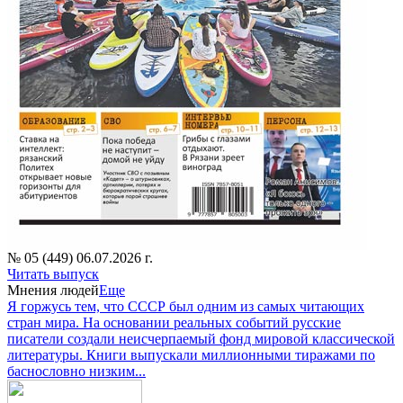
№ 05 (449) 06.07.2026 г.
Читать выпуск
Мнения людей
Еще
Я горжусь тем, что СССР был одним из самых читающих
стран мира. На основании реальных событий русские
писатели создали неисчерпаемый фонд мировой классической
литературы. Книги выпускали миллионными тиражами по
баснословно низким...