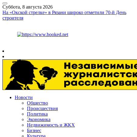
Суббота, 8 августа 2026
На «Окской стрелке» в Рязани широко отметили 70-й День
строителя
Курс ЦБ
$
82.17
€
94.84
Рязань
+
25°
C
Новости
Общество
Происшествия
Политика
Экономика
Недвижимость и ЖКХ
Бизнес
Культура