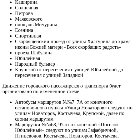
Каширина
Солнечная
Петрова
Маяковского
площадь Мичурина
Есенина
Спортивная
Скорбященский проезд от улицы Халтурина до храма
иконы Божией матери «Всех скорбящих радость»
проезд Шабулина
Юбилейная
Народный бульвар
Крупской от пересечения с улицей Юбилейной до
пересечения с улицей Западной
Движение городского пассажирского транспорта будет
организовано по измененной схеме
Автобусы маршрутов №№7, 7А от конечного
остановочного пункта «Улица Новаторов» следуют по
улицам Новаторов, Костычева, Крупской, далее по
своим маршрутам
Маршрутки №№68, 95 от от конечной «Поселок
Юбилейный» следуют по улицам Зафабричной,
Птицеводов, Костычева, Новаторов, Костычева,