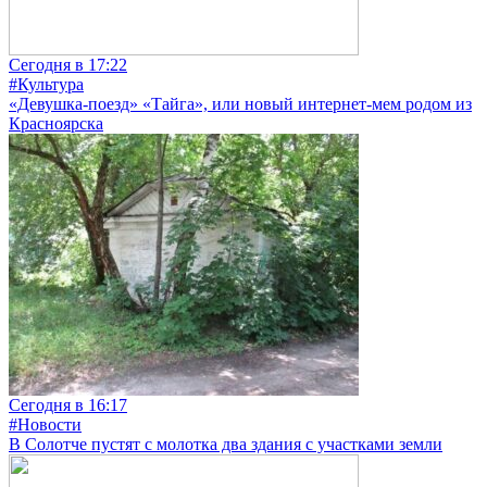
Сегодня в 17:22
#Культура
«Девушка-поезд» «Тайга», или новый интернет-мем родом из
Красноярска
Сегодня в 16:17
#Новости
В Солотче пустят с молотка два здания с участками земли