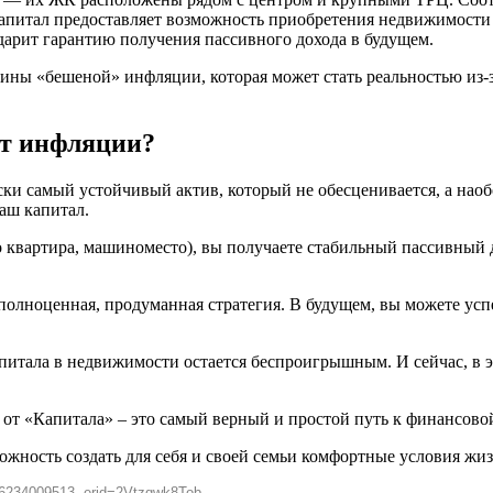
Капитал предоставляет возможность приобретения недвижимости 
одарит гарантию получения пассивного дохода в будущем.
ны «бешеной» инфляции, которая может стать реальностью из-з
от инфляции?
ки самый устойчивый актив, который не обесценивается, а наобор
ваш капитал.
 квартира, машиноместо), вы получаете стабильный пассивный д
лноценная, продуманная стратегия. В будущем, вы можете успеш
питала в недвижимости остается беспроигрышным. И сейчас, в э
от «Капитала» – это самый верный и простой путь к финансово
ожность создать для себя и своей семьи комфортные условия жиз
234009513, erid=2Vtzqwk8Tob