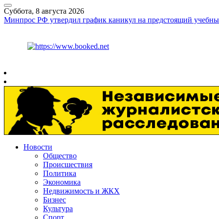
Суббота, 8 августа 2026
Минпрос РФ утвердил график каникул на предстоящий учебны
Курс ЦБ
$
82.17
€
94.84
Рязань
+
26°
C
Новости
Общество
Происшествия
Политика
Экономика
Недвижимость и ЖКХ
Бизнес
Культура
Спорт