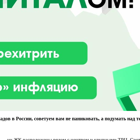
адов в России, советуем вам не паниковать, а подумать над т
 — их ЖК расположены рядом с центром и крупными ТРЦ. Соотв