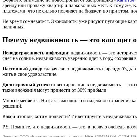
аренду или продажу квартир и парковочных мест. К тому же, 
платежами, что не сильно повлияет на бюджет, но при этом, п
Не время сомневаться. Экономисты уже рисуют пугающие карти
наличных.
Почему недвижимость — это ваш щит 
Неподверженность инфляции
: недвижимость — это историчес
снег на солнце, недвижимость уверенно идет в гору, сохраняя 
Пассивный доход:
сдавая свою недвижимость в аренду (будь то
жить в свое удовольствие.
Долгосрочный успех:
инвестирование в недвижимость — это по
такие вложения могут принести от 30% прибыли.
Многое меняется. Но факт выгодного и надежного хранения ка
решений.
Какой итог мы хотим подвести? Инвестируйте в недвижимость 
P.S. Помните, что недвижимость — это, в первую очередь, возм
Реклама ООО «Капитал-строитель жилья», ИНН 6234145644, ОГРН 1156