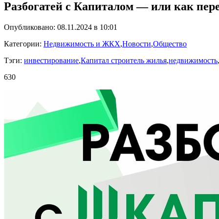
Разбогатей с Капиталом — или как пер
Опубликовано: 08.11.2024 в 10:01
Категории:
Недвижимость и ЖКХ
,
Новости
,
Общество
Тэги:
инвестирование
,
Капитал строитель жилья
,
недвижимость
630