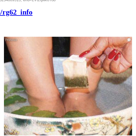
m/rg62_info
i