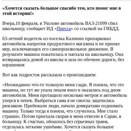
«Хочется сказать большое спасибо тем, кто помог мне в
этой истории!»
Вчера,10 февраля, в Ухолове автомобиль ВАЗ-21099 сбил
школьницу, сообщает ИД «
Пресса
» со ссылкой на ГИБДД.
63-летний водитель из поселка Калинин припарковал
автомобиль напротив продуктового магазина и не принял
мер, исключающих его самопроизвольное движение. В
результате машина покатилась и наехала на школьницу. Она
возвращалась домой из школы и шла по обочине дороги, без
наушников
Вот как подросток рассказала о происшедшем:
«Неожиданно что-то толкнуло меня сзади. Я поняла, что это
машина, но тут же упала лицом вниз и оказалась под дном
автомобиля. Меня протащило несколько метров и автомобиль
уперся в пенек. Выбраться сама я не смогла: зацепилась
рюкзаком. Прибежали люди, начали домкратами поднимать
машину. Только тогда я поняла, что случилось. Мне стало
страшно. Потом приехала скорая и меня отвезли в Сараи, в
больницу. К счастью, обошлось без серьезных травм,
отделалась легкими ушибами. Хочется сказать большое