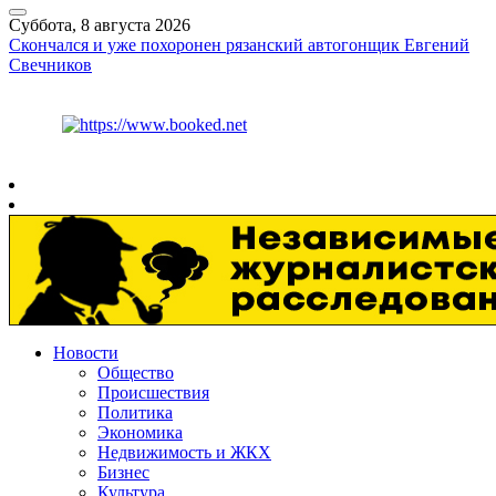
Суббота, 8 августа 2026
Скончался и уже похоронен рязанский автогонщик Евгений
Свечников
Курс ЦБ
$
82.17
€
94.84
Рязань
+
26°
C
Новости
Общество
Происшествия
Политика
Экономика
Недвижимость и ЖКХ
Бизнес
Культура