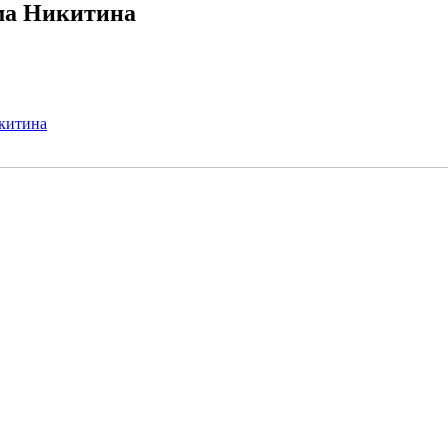
ма Никитина
китина