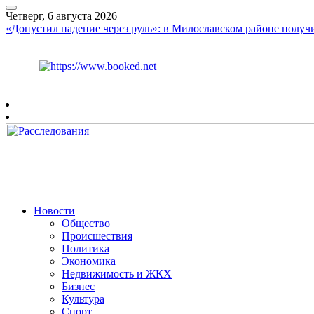
Четверг, 6 августа 2026
«Допустил падение через руль»: в Милославском районе получ
Курс ЦБ
$
80.93
€
93.19
Рязань
+
26°
C
Новости
Общество
Происшествия
Политика
Экономика
Недвижимость и ЖКХ
Бизнес
Культура
Спорт