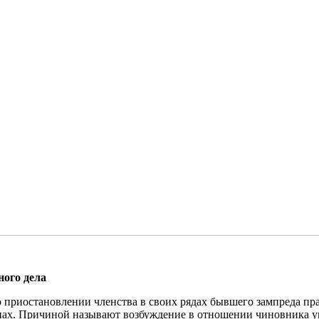
ного дела
о приостановлении членства в своих рядах бывшего зампреда пр
анах. Причиной называют возбуждение в отношении чиновника уг