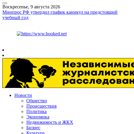
Воскресенье, 9 августа 2026
Минпрос РФ утвердил график каникул на предстоящий
учебный год
Курс ЦБ
$
82.17
€
94.84
Рязань
+
21°
C
Новости
Общество
Происшествия
Политика
Экономика
Недвижимость и ЖКХ
Бизнес
Культура