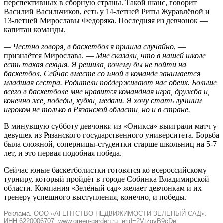
перспективных в сборную страны. Такой шанс, говорит
Василий Васильчиков, есть у 14-летней Риты Журавлёвой и
13-летней Мирославы Федоряка. Последняя из девчонок —
капитан команды.
— Честно говоря, в баскетбол я пришла случайно
, —
признаётся Мирослава. —
Мне сказали, что в нашей школе
есть такая секция. Я решила, почему бы не пойти на
баскетбол. Сейчас вместе со мной в команде занимается
младшая сестра. Родители поддерживают нас обеих. Больше
всего в баскетболе мне нравится командная игра, дружба и,
конечно же, победы, кубки, медали. Я хочу стать лучшим
игроком не только в Рязанской области, но и в стране.
В минувшую субботу девчонки из «Оникса» выиграли матч у
девушек из Рязанского государственного университета. Борьба
была сложной, соперницы-студентки старше школьниц на 5-7
лет, и это первая подобная победа.
Сейчас юные баскетболистки готовятся ко всероссийскому
турниру, который пройдёт в городе Собинка Владимирской
области. Компания «Зелёный сад» желает девчонкам и их
тренеру успешного выступления, конечно, и победы.
Реклама. ООО «АГЕНТСТВО НЕДВИЖИМОСТИ ЗЕЛЕНЫЙ САД».
ИНН 6220006707. www.green-garden.ru, erid=2VtzqvB9cDe