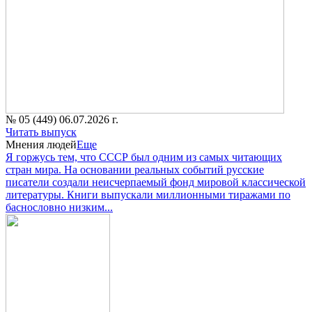
№ 05 (449) 06.07.2026 г.
Читать выпуск
Мнения людей
Еще
Я горжусь тем, что СССР был одним из самых читающих
стран мира. На основании реальных событий русские
писатели создали неисчерпаемый фонд мировой классической
литературы. Книги выпускали миллионными тиражами по
баснословно низким...