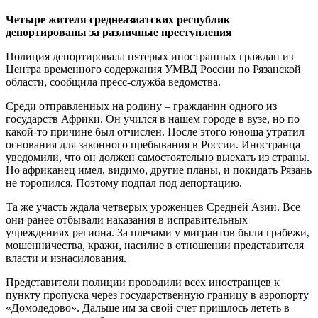
Четыре жителя среднеазиатских республик
депортированы за различные преступления
Полиция депортировала пятерых иностранных граждан из
Центра временного содержания УМВД России по Рязанской
области, сообщила пресс-служба ведомства.
Среди отправленных на родину – гражданин одного из
государств Африки. Он учился в нашем городе в вузе, но по
какой-то причине был отчислен. После этого юноша утратил
основания для законного пребывания в России. Иностранца
уведомили, что он должен самостоятельно выехать из страны.
Но африканец имел, видимо, другие планы, и покидать Рязань
не торопился. Поэтому подпал под депортацию.
Та же участь ждала четверых уроженцев Средней Азии. Все
они ранее отбывали наказания в исправительных
учреждениях региона. За плечами у мигрантов были грабежи,
мошенничества, кражи, насилие в отношении представителя
власти и изнасилования.
Представители полиции проводили всех иностранцев к
пункту пропуска через государственную границу в аэропорту
«Домодедово». Дальше им за свой счет пришлось лететь в