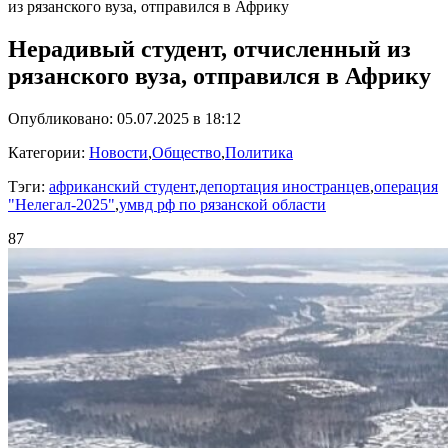
из рязанского вуза, отправился в Африку
Нерадивый студент, отчисленный из
рязанского вуза, отправился в Африку
Опубликовано: 05.07.2025 в 18:12
Категории:
Новости
,
Общество
,
Политика
Тэги:
африканский студент
,
депортация иностранцев
,
операция
"Нелегал-2025"
,
умвд рф по рязанской области
87