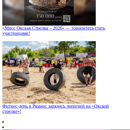
«Мисс Окская Стрелка – 2026» — торопитесь стать
участницами!
Фитнес‑день в Рязани: зарядись энергией на «Окской
стрелке»!