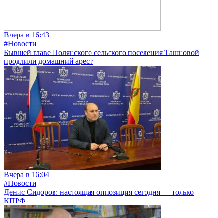
Вчера в 16:43
#Новости
Бывшей главе Полянского сельского поселения Ташновой
продлили домашний арест
Вчера в 16:04
#Новости
Денис Сидоров: настоящая оппозиция сегодня — только
КПРФ