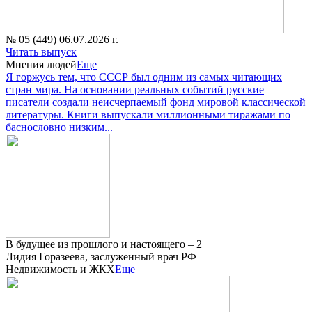
№ 05 (449) 06.07.2026 г.
Читать выпуск
Мнения людей
Еще
Я горжусь тем, что СССР был одним из самых читающих
стран мира. На основании реальных событий русские
писатели создали неисчерпаемый фонд мировой классической
литературы. Книги выпускали миллионными тиражами по
баснословно низким...
В будущее из прошлого и настоящего – 2
Лидия Горазеева, заслуженный врач РФ
Недвижимость и ЖКХ
Еще