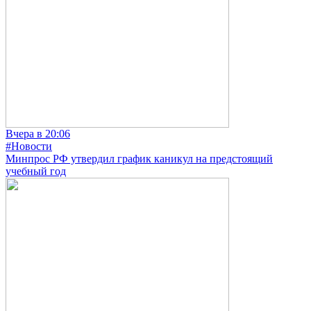
Вчера в 20:06
#Новости
Минпрос РФ утвердил график каникул на предстоящий
учебный год