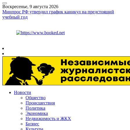
Воскресенье, 9 августа 2026
Минпрос РФ утвердил график каникул на предстоящий
учебный год
Курс ЦБ
$
82.17
€
94.84
Рязань
+
26°
C
Новости
Общество
Происшествия
Политика
Экономика
Недвижимость и ЖКХ
Бизнес
Культура