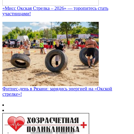
«Мисс Окская Стрелка – 2026» — торопитесь стать
участницами!
Фитнес‑день в Рязани: зарядись энергией на «Окской
стрелке»!