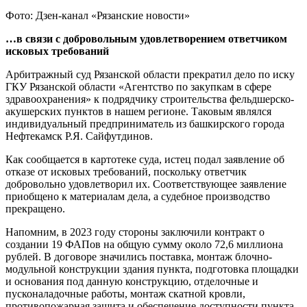
Фото: Дзен-канал «Рязанские новости»
…в связи с добровольным удовлетворением ответчиком
исковых требований
Арбитражный суд Рязанской области прекратил дело по иску
ГКУ Рязанской области «Агентство по закупкам в сфере
здравоохранения» к подрядчику строительства фельдшерско-
акушерских пунктов в нашем регионе. Таковым являлся
индивидуальный предприниматель из башкирского города
Нефтекамск Р.Я. Сайфутдинов.
Как сообщается в картотеке суда, истец подал заявление об
отказе от исковых требований, поскольку ответчик
добровольно удовлетворил их. Соответствующее заявление
приобщено к материалам дела, а судебное производство
прекращено.
Напомним, в 2023 году стороны заключили контракт о
создании 19 ФАПов на общую сумму около 72,6 миллиона
рублей. В договоре значились поставка, монтаж блочно-
модульной конструкции здания пункта, подготовка площадки
и основания под данную конструкцию, отделочные и
пусконаладочные работы, монтаж скатной кровли,
противопожарная защита и обеспечение доступности пункта