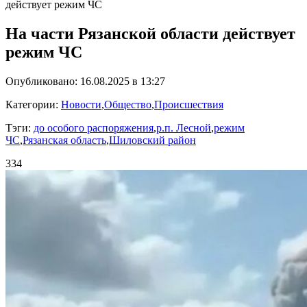
действует режим ЧС
На части Рязанской области действует
режим ЧС
Опубликовано: 16.08.2025 в 13:27
Категории:
Новости
,
Общество
,
Происшествия
Тэги:
до особого распоряжения
,
р.п. Лесной
,
режим
ЧС
,
Рязанская область
,
Шиловский район
334