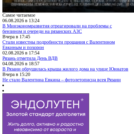
Самое читаемое
06.08.2026 в 13:24
В Минэкономразвития отреагировали на проблемы с
бензином и очереди на рязанских АЗС
Вчера в 17:45
Стали известны подробности прощания с Валентином
Евкиным и похорон
02.08.2026 в 17:54
Рязань отметила День ВДВ
04.08.2026 в 18:57
В Рязани обрушилась крыша жилого дома на улице Юннатов
Вчера в 15:20
Не стало Валентина Евкина – фотолетописца всея Рязани