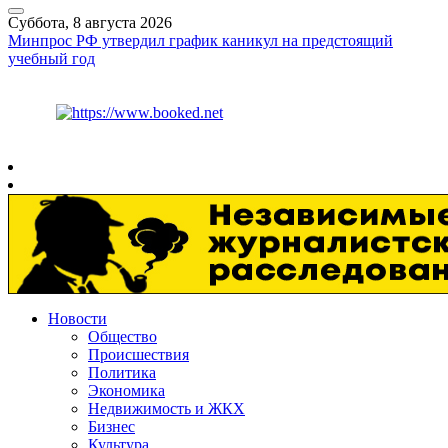
Суббота, 8 августа 2026
Минпрос РФ утвердил график каникул на предстоящий
учебный год
Курс ЦБ
$
82.17
€
94.84
Рязань
+
26°
C
Новости
Общество
Происшествия
Политика
Экономика
Недвижимость и ЖКХ
Бизнес
Культура