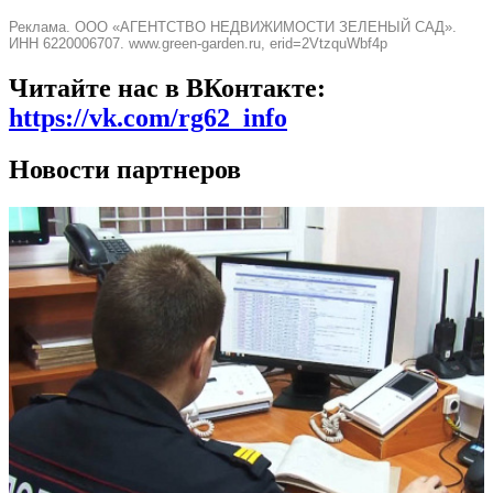
Реклама. ООО «АГЕНТСТВО НЕДВИЖИМОСТИ ЗЕЛЕНЫЙ САД».
ИНН 6220006707. www.green-garden.ru, erid=2VtzquWbf4p
Читайте нас в ВКонтакте:
https://vk.com/rg62_info
Новости партнеров