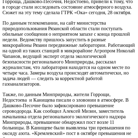
Горроща, Дашково-Песочня, Недостоево, привели к тому, что
в городе стали исследовать состояние атмосферного воздуха.
Сюжет на эту тему сделала ГТРК «Ока» сегодня, 28 октября.
По данным телекомпании, на сайт министерства
природопользования Рязанской области стали поступать
обильные сообщения о неприятном запахе с конца прошлой
недели. Ведомству пришлось запустить в разные
микрорайоны Рязани передвижные лаборатории. Работающий
на одной из таких станций в микрорайоне Агропром Николай
Чапанов, ведущий эксперт отдела экологической
безопасности регионального Минприроды, рассказал
журналистам, что лаборатория находится на одном месте по
четыре часа. Замеры воздуха происходят автоматически, но
задача людей — следить за корректной работой
газоанализаторов.
Также, по данным Минприроды, жители Горрощи,
Недостоева и Канищева писали о зловонии в атмосфере. В
Дашково-Песочне было зафиксировано превышение
сероводорода. Как сообщил Алексей Мизин, заместитель
начальника отдела регионального экологического надзора
Минприроды, превышение обнаружил пост возле 11
больницы. В Канищеве были выявлены три превышения по
оксиду азота. «Кремлевский» пост в октябре превышения не