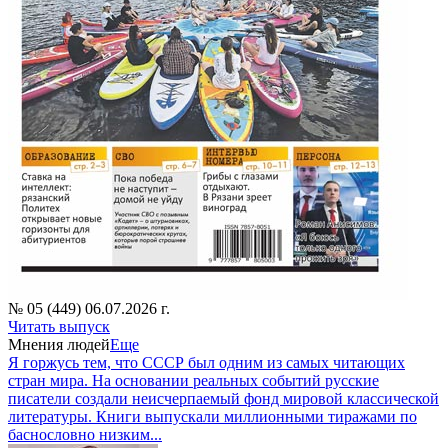
№ 05 (449) 06.07.2026 г.
Читать выпуск
Мнения людей
Еще
Я горжусь тем, что СССР был одним из самых читающих
стран мира. На основании реальных событий русские
писатели создали неисчерпаемый фонд мировой классической
литературы. Книги выпускали миллионными тиражами по
баснословно низким...