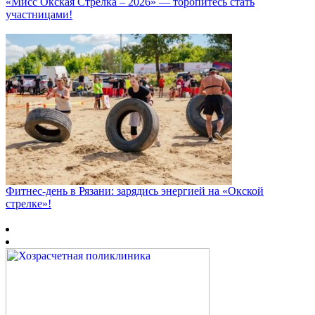
«Мисс Окская Стрелка – 2026» — торопитесь стать
участницами!
Фитнес‑день в Рязани: зарядись энергией на «Окской
стрелке»!