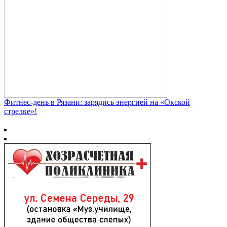
Фитнес‑день в Рязани: зарядись энергией на «Окской
стрелке»!