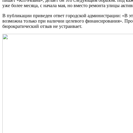
пишет «КП-Рязань», делает он это следующим образом: под каж
уже более месяца, с начала мая, но вместо ремонта улицы акти
В публикации приведен ответ городской администрации: «В эт
возможна только при наличии целевого финансирования». Проч
бюрократический отзыв не устраивает.