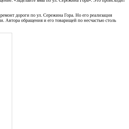
щение: «Заделайте ямы по ул. Сережина Гора». Это происходит
ремонт дороги по ул. Сережина Гора. Но его реализация
и. Автора обращения и его товарищей по несчастью столь