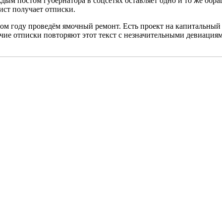
дым постом губернатора в соцсетях оставляет одно и то же обра
вист получает отписки.
ом году проведём ямочный ремонт. Есть проект на капитальный 
ие отписки повторяют этот текст с незначительными девиациям