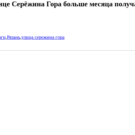
ице Серёжина Гора больше месяца полу
оги
,
Рязань
,
улица сережина гора