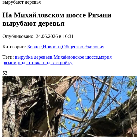
вырубают деревья
На Михайловском шоссе Рязани
вырубают деревья
Опубликовано: 24.06.2026 в 16:31
Категории:
Бизнес
,
Новости
,
Общество
,
Экология
Тэги:
вырубка деревьев
,
Михайловское шоссе
,
мэрия
рязани
,
подготовка под застройку
53