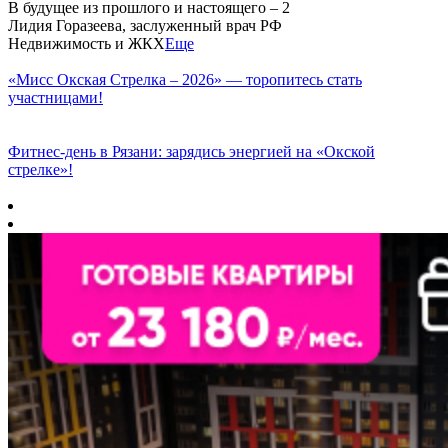
В будущее из прошлого и настоящего – 2
Лидия Горазеева, заслуженный врач РФ
Недвижимость и ЖКХ
Еще
«Мисс Окская Стрелка – 2026» — торопитесь стать
участницами!
Фитнес‑день в Рязани: зарядись энергией на «Окской
стрелке»!