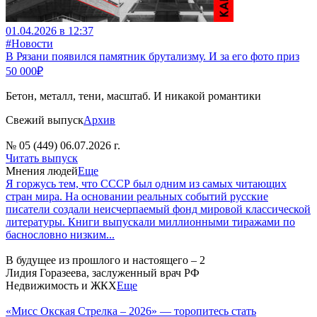
01.04.2026 в 12:37
#Новости
В Рязани появился памятник брутализму. И за его фото приз
50 000₽
Бетон, металл, тени, масштаб. И никакой романтики
Свежий выпуск
Архив
№ 05 (449) 06.07.2026 г.
Читать выпуск
Мнения людей
Еще
Я горжусь тем, что СССР был одним из самых читающих
стран мира. На основании реальных событий русские
писатели создали неисчерпаемый фонд мировой классической
литературы. Книги выпускали миллионными тиражами по
баснословно низким...
В будущее из прошлого и настоящего – 2
Лидия Горазеева, заслуженный врач РФ
Недвижимость и ЖКХ
Еще
«Мисс Окская Стрелка – 2026» — торопитесь стать