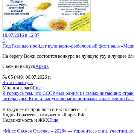
18.07.2016 в 12:37
#
Под Рязанью пройдет кулинарно-рыболовный фестиваль «Мед
На берегу Вожи состоится конкурс на лучшую уху и лучшее бл
Свежий выпуск
Архив
№ 05 (449) 06.07.2026 г.
Читать выпуск
Мнения людей
Еще
Я горжусь тем, что СССР был одним из самых читающих стран
литературы. Книги выпускали миллионными тиражами по басн
В будущее из прошлого и настоящего – 2
Лидия Горазеева, заслуженный врач РФ
Недвижимость и ЖКХ
Еще
«Мисс Окская Стрелка – 2026» — торопитесь стать участницам