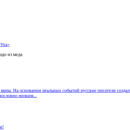
оУха»
юдо из меда
 мира. На основании реальных событий русские писатели созда
ословно низким...
и!