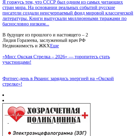
Я горжусь тем, что СССР был одним из самых читающих
стран мира. На основании реальных событий русские
писатели создали неисчерпаемый фонд мировой классической
литературы. Книги выпускали миллионными тиражами по
баснословно низким...
В будущее из прошлого и настоящего – 2
Лидия Горазеева, заслуженный врач РФ
Недвижимость и ЖКХ
Еще
«Мисс Окская Стрелка – 2026» — торопитесь стать
участницами!
Фитнес‑день в Рязани: зарядись энергией на «Окской
стрелке»!