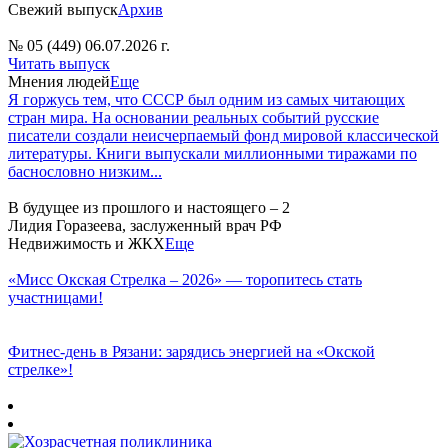
Свежий выпуск
Архив
№ 05 (449) 06.07.2026 г.
Читать выпуск
Мнения людей
Еще
Я горжусь тем, что СССР был одним из самых читающих
стран мира. На основании реальных событий русские
писатели создали неисчерпаемый фонд мировой классической
литературы. Книги выпускали миллионными тиражами по
баснословно низким...
В будущее из прошлого и настоящего – 2
Лидия Горазеева, заслуженный врач РФ
Недвижимость и ЖКХ
Еще
«Мисс Окская Стрелка – 2026» — торопитесь стать
участницами!
Фитнес‑день в Рязани: зарядись энергией на «Окской
стрелке»!