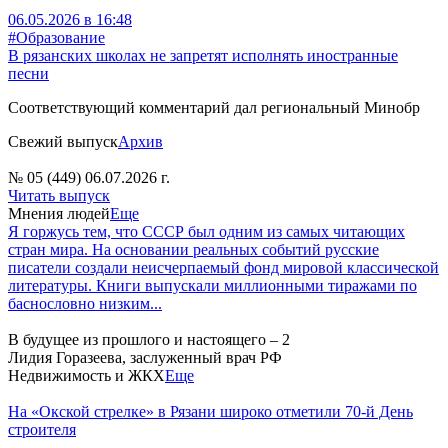
06.05.2026 в 16:48
#Образование
В рязанских школах не запретят исполнять иностранные
песни
Соответствующий комментарий дал региональный Минобр
Свежий выпуск
Архив
№ 05 (449) 06.07.2026 г.
Читать выпуск
Мнения людей
Еще
Я горжусь тем, что СССР был одним из самых читающих
стран мира. На основании реальных событий русские
писатели создали неисчерпаемый фонд мировой классической
литературы. Книги выпускали миллионными тиражами по
баснословно низким...
В будущее из прошлого и настоящего – 2
Лидия Горазеева, заслуженный врач РФ
Недвижимость и ЖКХ
Еще
На «Окской стрелке» в Рязани широко отметили 70-й День
строителя