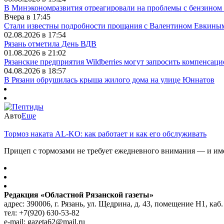
В Минэкономразвития отреагировали на проблемы с бензином 
Вчера в 17:45
Стали известны подробности прощания с Валентином Евкины
02.08.2026 в 17:54
Рязань отметила День ВДВ
01.08.2026 в 21:02
Рязанские предприятия Wildberries могут запросить компенса
04.08.2026 в 18:57
В Рязани обрушилась крыша жилого дома на улице Юннатов
Авто
Еще
Тормоз наката AL-KO: как работает и как его обслуживать
Прицеп с тормозами не требует ежедневного внимания — и имен
Редакция «Областной Рязанской газеты»
адрес: 390006, г. Рязань, ул. Щедрина, д. 43, помещение Н1, каб.
тел: +7(920) 630-53-82
e-mail: gazeta62@mail.ru