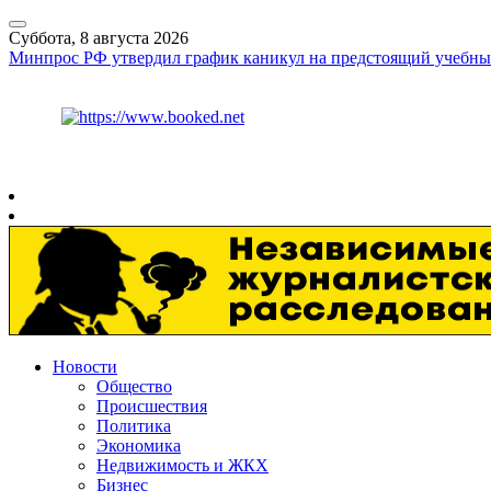
Суббота, 8 августа 2026
Минпрос РФ утвердил график каникул на предстоящий учебны
Курс ЦБ
$
82.17
€
94.84
Рязань
+
26°
C
Новости
Общество
Происшествия
Политика
Экономика
Недвижимость и ЖКХ
Бизнес