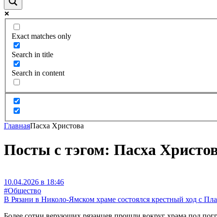
Exact matches only
Search in title
Search in content
Главная
Пасха Христова
Посты с тэгом: Пасха Христо
10.04.2026 в 18:46
#Общество
В Рязани в Николо-Ямском храме состоялся крестный ход с П
Более сотни верующих рязанцев прошли вокруг храма под погр