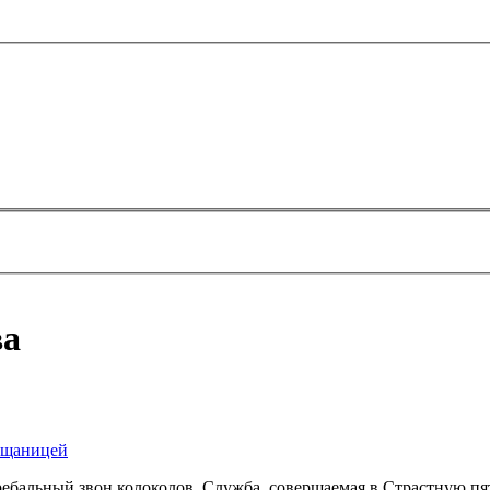
ва
лащаницей
ебальный звон колоколов. Служба, совершаемая в Страстную пятн