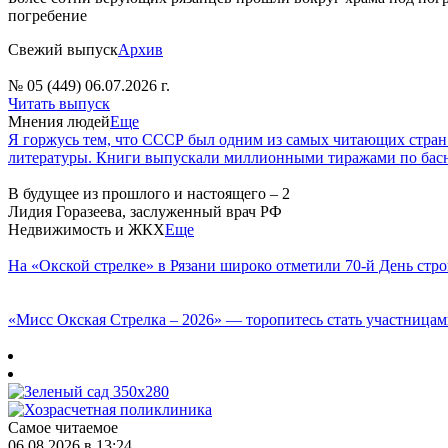
погребение
Свежий выпуск
Архив
№ 05 (449) 06.07.2026 г.
Читать выпуск
Мнения людей
Еще
Я горжусь тем, что СССР был одним из самых читающих стран
литературы. Книги выпускали миллионными тиражами по басн
В будущее из прошлого и настоящего – 2
Лидия Горазеева, заслуженный врач РФ
Недвижимость и ЖКХ
Еще
На «Окской стрелке» в Рязани широко отметили 70-й День стро
«Мисс Окская Стрелка – 2026» — торопитесь стать участницам
Самое читаемое
06.08.2026 в 13:24