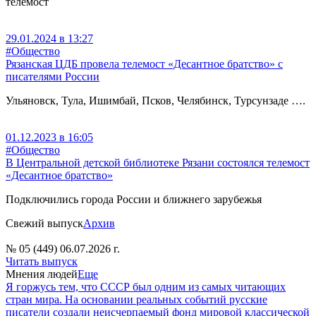
телемост
29.01.2024 в 13:27
#Общество
Рязанская ЦДБ провела телемост «Десантное братство» с
писателями России
Ульяновск, Тула, Ишимбай, Псков, Челябинск, Турсунзаде ….
01.12.2023 в 16:05
#Общество
В Центральной детской библиотеке Рязани состоялся телемост
«Десантное братство»
Подключились города России и ближнего зарубежья
Свежий выпуск
Архив
№ 05 (449) 06.07.2026 г.
Читать выпуск
Мнения людей
Еще
Я горжусь тем, что СССР был одним из самых читающих
стран мира. На основании реальных событий русские
писатели создали неисчерпаемый фонд мировой классической