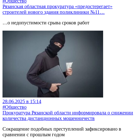
#Общество
Рязанская областная прокуратура «предостерегает»
строителей нового здания поликлиники №11…
…о недопустимости срыва сроков работ
28.06.2025 в 15:14
#Общество
Прокуратура Рязанской области информировала о снижении
количества дистанционных мошенничеств
Сокращение подобных преступлений зафиксировано в
сравнении с прошлым годом