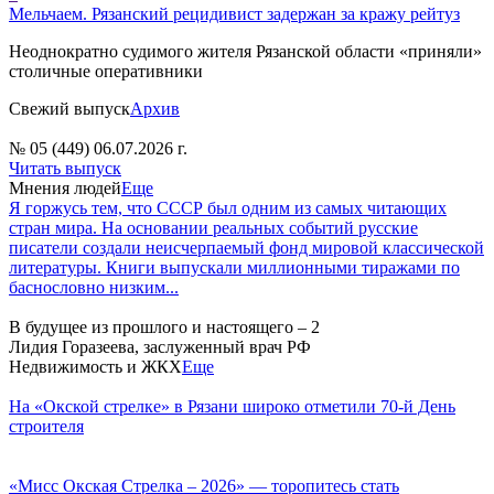
Мельчаем. Рязанский рецидивист задержан за кражу рейтуз
Неоднократно судимого жителя Рязанской области «приняли»
столичные оперативники
Свежий выпуск
Архив
№ 05 (449) 06.07.2026 г.
Читать выпуск
Мнения людей
Еще
Я горжусь тем, что СССР был одним из самых читающих
стран мира. На основании реальных событий русские
писатели создали неисчерпаемый фонд мировой классической
литературы. Книги выпускали миллионными тиражами по
баснословно низким...
В будущее из прошлого и настоящего – 2
Лидия Горазеева, заслуженный врач РФ
Недвижимость и ЖКХ
Еще
На «Окской стрелке» в Рязани широко отметили 70-й День
строителя
«Мисс Окская Стрелка – 2026» — торопитесь стать