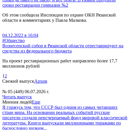
сроки реставрации гимназии №2
Об этом сообщила Инспекция по охране ОКН Рязанской
области в комментариях у Павла Малкова.
04.12.2022 в 16:04
#Общество
Вознесенский собор в Рязанской области отреставрируют на
средства из федерального бюджета
На проект реставрационных работ направлено более 17,7
миллионов рублей
1
2
Свежий выпуск
Архив
№ 05 (449) 06.07.2026 г.
Читать выпуск
Мнения людей
Еще
Я горжусь тем, что СССР был одним из самых читающих
стран мира. На основании реальных событий русские
писатели создали неисчерпаемый фонд мировой классической
литературы. Книги выпускали миллионными тиражами по
баснословно низким...