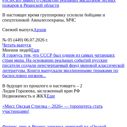
Рослесхоз заявил о сокрытии реальных масштабов лесных
пожаров в Рязанской области
В настоящее время группировку усилили бойцами и
спецтехникой Авиалесоохраны, МЧС
Свежий выпуск
Архив
№ 05 (449) 06.07.2026 г.
Читать выпуск
Мнения людей
Еще
Я горжусь тем, что СССР был одним из самых читающих
стран мира. На основании реальных событий русские
писатели создали неисчерпаемый фонд мировой классической
литературы. Книги выпускали миллионными тиражами по
баснословно низким...
В будущее из прошлого и настоящего – 2
Лидия Горазеева, заслуженный врач РФ
Недвижимость и ЖКХ
Еще
«Мисс Окская Стрелка – 2026» — торопитесь стать
участницами!
Фитнес‑день в Рязани: зарядись энергией на «Окской