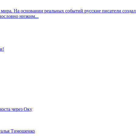
 мира. На основании реальных событий русские писатели созда
ословно низким...
и!
моста через Оку
аталья Тимошенко