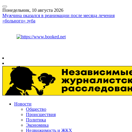
Понедельник, 10 августа 2026
Мужчина оказался в реанимации после месяца лечения
«больного» зуба
Курс ЦБ
$
82.17
€
94.84
Рязань
+
21°
C
Новости
Общество
Происшествия
Политика
Экономика
Недвижимость и ЖКХ