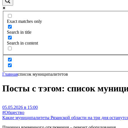
Exact matches only
Search in title
Search in content
Главная
список муниципалитетов
Посты с тэгом: список муниц
05.05.2026 в 15:00
#Общество
Какие муниципалитеты Рязанской области на три дня останутся
Причина временного отключения – ремонт оборудования