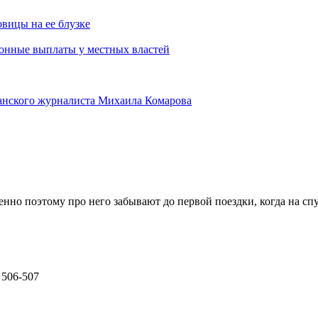
овицы на ее блузке
ционные выплаты у местных властей
занского журналиста Михаила Комарова
но поэтому про него забывают до первой поездки, когда на спу
 506-507