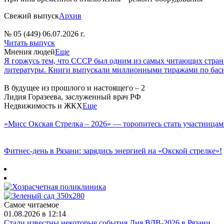
Свежий выпуск
Архив
№ 05 (449) 06.07.2026 г.
Читать выпуск
Мнения людей
Еще
Я горжусь тем, что СССР был одним из самых читающих стран
литературы. Книги выпускали миллионными тиражами по басн
В будущее из прошлого и настоящего – 2
Лидия Горазеева, заслуженный врач РФ
Недвижимость и ЖКХ
Еще
«Мисс Окская Стрелка – 2026» — торопитесь стать участницам
Фитнес‑день в Рязани: зарядись энергией на «Окской стрелке»!
Самое читаемое
01.08.2026 в 12:14
Стали известны некоторые события Дня ВДВ-2026 в Рязани