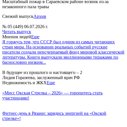
Масштабный пожар в Сараевском районе возник из-за
незаконного пала травы
Свежий выпуск
Архив
№ 05 (449) 06.07.2026 г.
Читать выпуск
Мнения людей
Еще
Я горжусь тем, что СССР был одним из самых читающих
стран мира. На основании реальных событий русские
писатели создали неисчерпаемый фонд мировой классической
литературы. Книги выпускали миллионными тиражами по
баснословно низким...
В будущее из прошлого и настоящего – 2
Лидия Горазеева, заслуженный врач РФ
Недвижимость и ЖКХ
Еще
«Мисс Окская Стрелка – 2026» — торопитесь стать
участницами!
Фитнес‑день в Рязани: зарядись энергией на «Окской
стрелке»!