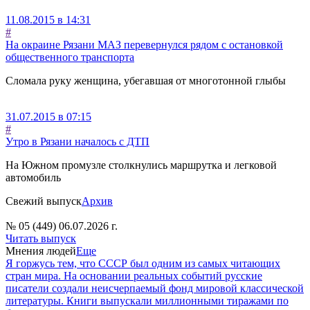
11.08.2015 в 14:31
#
На окраине Рязани МАЗ перевернулся рядом с остановкой
общественного транспорта
Сломала руку женщина, убегавшая от многотонной глыбы
31.07.2015 в 07:15
#
Утро в Рязани началось с ДТП
На Южном промузле столкнулись маршрутка и легковой
автомобиль
Свежий выпуск
Архив
№ 05 (449) 06.07.2026 г.
Читать выпуск
Мнения людей
Еще
Я горжусь тем, что СССР был одним из самых читающих
стран мира. На основании реальных событий русские
писатели создали неисчерпаемый фонд мировой классической
литературы. Книги выпускали миллионными тиражами по