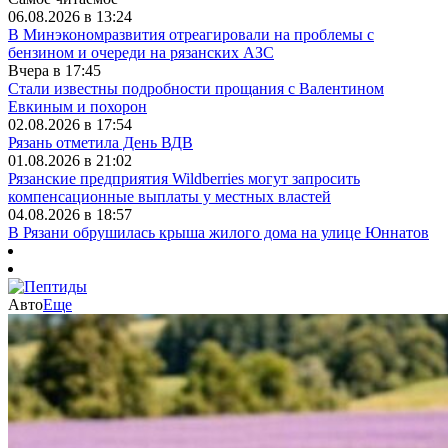
06.08.2026 в 13:24
В Минэкономразвития отреагировали на проблемы с
бензином и очереди на рязанских АЗС
Вчера в 17:45
Стали известны подробности прощания с Валентином
Евкиным и похорон
02.08.2026 в 17:54
Рязань отметила День ВДВ
01.08.2026 в 21:02
Рязанские предприятия Wildberries могут запросить
компенсационные выплаты у местных властей
04.08.2026 в 18:57
В Рязани обрушилась крыша жилого дома на улице Юннатов
Авто
Еще