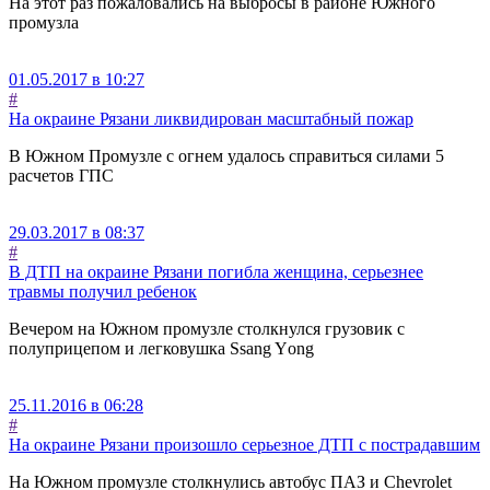
На этот раз пожаловались на выбросы в районе Южного
промузла
01.05.2017 в 10:27
#
На окраине Рязани ликвидирован масштабный пожар
В Южном Промузле с огнем удалось справиться силами 5
расчетов ГПС
29.03.2017 в 08:37
#
В ДТП на окраине Рязани погибла женщина, серьезнее
травмы получил ребенок
Вечером на Южном промузле столкнулся грузовик с
полуприцепом и легковушка Ssаng Yоng
25.11.2016 в 06:28
#
На окраине Рязани произошло серьезное ДТП с пострадавшим
На Южном промузле столкнулись автобус ПАЗ и Chevrolet