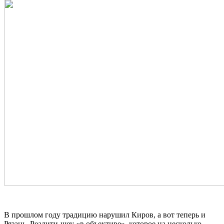
В прошлом году традицию нарушил Киров, а вот теперь и
Рязань. Реалити-шоу «в объективе», которое на несколько