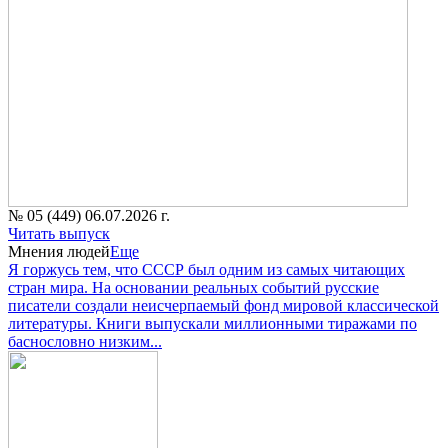
№ 05 (449) 06.07.2026 г.
Читать выпуск
Мнения людей
Еще
Я горжусь тем, что СССР был одним из самых читающих
стран мира. На основании реальных событий русские
писатели создали неисчерпаемый фонд мировой классической
литературы. Книги выпускали миллионными тиражами по
баснословно низким...