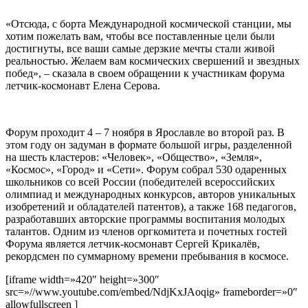
«Отсюда, с борта Международной космической станции, мы
хотим пожелать вам, чтобы все поставленные цели были
достигнуты, все ваши самые дерзкие мечты стали живой
реальностью. Желаем вам космических свершений и звездных
побед», – сказала в своем обращении к участникам форума
летчик-космонавт Елена Серова.
Форум проходит 4 – 7 ноября в Ярославле во второй раз. В
этом году он задуман в формате большой игры, разделенной
на шесть кластеров: «Человек», «Общество», «Земля»,
«Космос», «Город» и «Сети». Форум собрал 530 одаренных
школьников со всей России (победителей всероссийских
олимпиад и международных конкурсов, авторов уникальных
изобретений и обладателей патентов), а также 168 педагогов,
разработавших авторские программы воспитания молодых
талантов. Одним из членов оргкомитета и почетных гостей
Форума является летчик-космонавт Сергей Крикалёв,
рекордсмен по суммарному времени пребывания в космосе.
[iframe width=»420″ height=»300″
src=»//www.youtube.com/embed/NdjKxJAoqig» frameborder=»0″
allowfullscreen ]