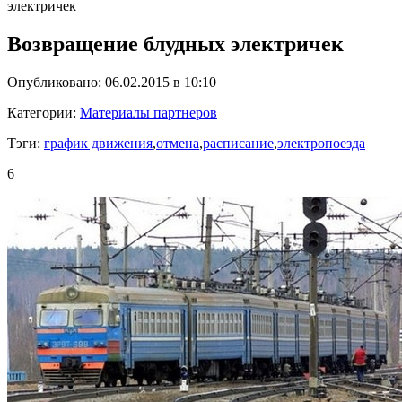
электричек
Возвращение блудных электричек
Опубликовано: 06.02.2015 в 10:10
Категории:
Материалы партнеров
Тэги:
график движения
,
отмена
,
расписание
,
электропоезда
6