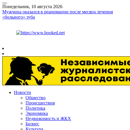
Понедельник, 10 августа 2026
Мужчина оказался в реанимации после месяца лечения
«больного» зуба
Курс ЦБ
$
82.17
€
94.84
Рязань
+
21°
C
Новости
Общество
Происшествия
Политика
Экономика
Недвижимость и ЖКХ
Бизнес
Культура