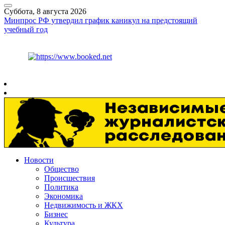
Суббота, 8 августа 2026
Минпрос РФ утвердил график каникул на предстоящий
учебный год
Курс ЦБ
$
82.17
€
94.84
Рязань
+
26°
C
Новости
Общество
Происшествия
Политика
Экономика
Недвижимость и ЖКХ
Бизнес
Культура