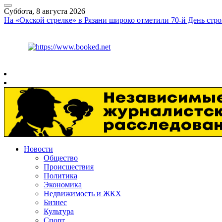
Суббота, 8 августа 2026
На «Окской стрелке» в Рязани широко отметили 70-й День стро
Курс ЦБ
$
82.17
€
94.84
Рязань
+
26°
C
Новости
Общество
Происшествия
Политика
Экономика
Недвижимость и ЖКХ
Бизнес
Культура
Спорт