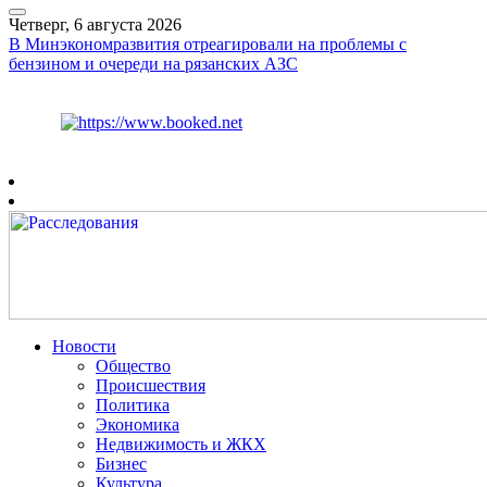
Четверг, 6 августа 2026
В Минэкономразвития отреагировали на проблемы с
бензином и очереди на рязанских АЗС
Курс ЦБ
$
80.93
€
93.19
Рязань
+
27°
C
Новости
Общество
Происшествия
Политика
Экономика
Недвижимость и ЖКХ
Бизнес
Культура