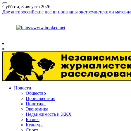
Суббота, 8 августа 2026
Две антироссийские песни признаны экстремистскими матери
Курс ЦБ
$
82.17
€
94.84
Рязань
+
25°
C
Новости
Общество
Происшествия
Политика
Экономика
Недвижимость и ЖКХ
Бизнес
Культура
Спорт