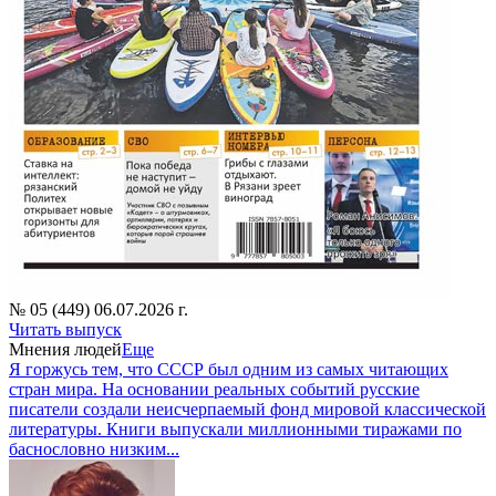
№ 05 (449) 06.07.2026 г.
Читать выпуск
Мнения людей
Еще
Я горжусь тем, что СССР был одним из самых читающих
стран мира. На основании реальных событий русские
писатели создали неисчерпаемый фонд мировой классической
литературы. Книги выпускали миллионными тиражами по
баснословно низким...