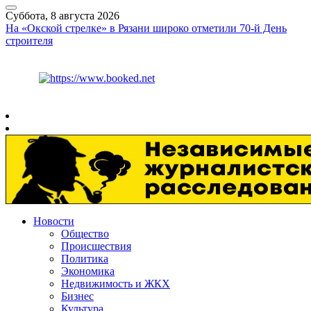
Суббота, 8 августа 2026
На «Окской стрелке» в Рязани широко отметили 70-й День
строителя
Курс ЦБ
$
82.17
€
94.84
Рязань
+
26°
C
Новости
Общество
Происшествия
Политика
Экономика
Недвижимость и ЖКХ
Бизнес
Культура