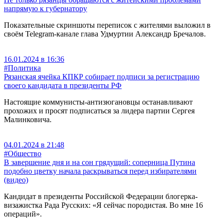
напрямую к губернатору
Показательные скриншоты переписок с жителями выложил в
своём Telegram-канале глава Удмуртии Александр Бречалов.
16.01.2024 в 16:36
#Политика
Рязанская ячейка КПКР собирает подписи за регистрацию
своего кандидата в президенты РФ
Настоящие коммунисты-антизюгановцы останавливают
прохожих и просят подписаться за лидера партии Сергея
Малинковича.
04.01.2024 в 21:48
#Общество
В завершение дня и на сон грядущий: соперница Путина
подобно цветку начала раскрываться перед избирателями
(видео)
Кандидат в президенты Российской Федерации блогерка-
визажистка Рада Русских: «Я сейчас породистая. Во мне 16
операций».