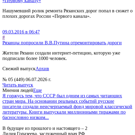
«Первому каналу»
Нашумевший ролик ремонта Рязанских дорог попал в сюжет о
плохих дорогах России «Первого канала».
09.03.2016 в 06:47
#
Рязанцы попросили В.В.Путина отремонтировать дороги
Жители Рязани создали интернет-петицию, которую уже
подписали более 1000 человек.
Свежий выпуск
Архив
№ 05 (449) 06.07.2026 г.
Читать выпуск
Мнения людей
Еще
Я горжусь тем, что СССР был одним из самых читающих
стран мира. На основании реальных событий русские
писатели создали неисчерпаемый фонд мировой классической
литературы. Книги выпускали миллионными тиражами по
баснословно низким...
В будущее из прошлого и настоящего – 2
Лидия Горазеева, заслуженный врач РФ