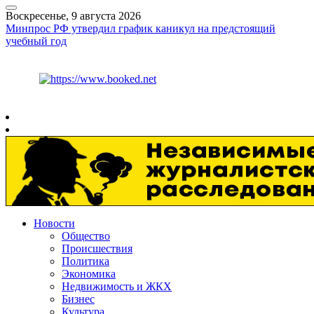
Воскресенье, 9 августа 2026
Минпрос РФ утвердил график каникул на предстоящий
учебный год
Курс ЦБ
$
82.17
€
94.84
Рязань
+
20°
C
Новости
Общество
Происшествия
Политика
Экономика
Недвижимость и ЖКХ
Бизнес
Культура