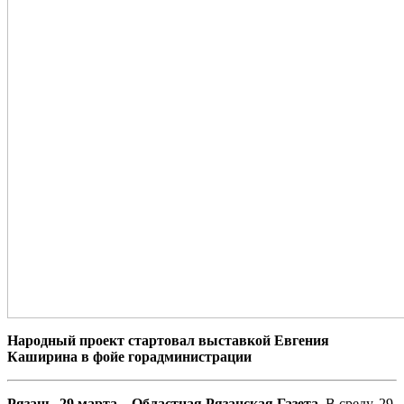
Народный проект стартовал выставкой Евгения
Каширина в фойе горадминистрации
Рязань, 29 марта – Областная Рязанская Газета.
В среду, 29