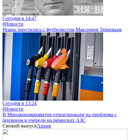
Сегодня в 14:47
#Новости
Рязань простилась с футболистом Максимом Терновым
Сегодня в 13:24
#Новости
В Минэкономразвития отреагировали на проблемы с
бензином и очереди на рязанских АЗС
Свежий выпуск
Архив