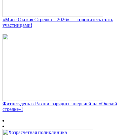
«Мисс Окская Стрелка – 2026» — торопитесь стать
участницами!
Фитнес‑день в Рязани: зарядись энергией на «Окской
стрелке»!