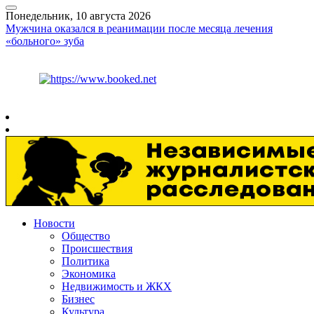
Понедельник, 10 августа 2026
Мужчина оказался в реанимации после месяца лечения
«больного» зуба
Курс ЦБ
$
82.17
€
94.84
Рязань
+
22°
C
Новости
Общество
Происшествия
Политика
Экономика
Недвижимость и ЖКХ
Бизнес
Культура